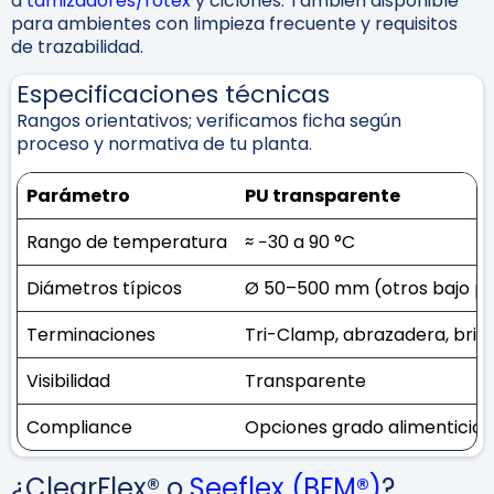
a
tamizadores/rotex
y ciclones. También disponible
para ambientes con limpieza frecuente y requisitos
de trazabilidad.
Especificaciones técnicas
Rangos orientativos; verificamos ficha según
proceso y normativa de tu planta.
Parámetro
PU transparente
Rango de temperatura
≈ −30 a 90 °C
Diámetros típicos
Ø 50–500 mm (otros bajo p
Terminaciones
Tri-Clamp, abrazadera, brida
Visibilidad
Transparente
Compliance
Opciones grado alimenticio 
¿ClearFlex® o
Seeflex (BFM®)
?