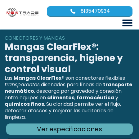
8135470934
CONECTORES Y MANGAS
Mangas ClearFlex®:
transparencia, higiene y
control visual
Las
Mangas ClearFlex®
son conectores flexibles
transparentes
diseñados para líneas de
transporte
neumático
, descarga por gravedad y conexión
entre equipos en
alimentos
,
farmacéutica
y
químicos finos
. Su claridad permite ver el flujo,
detectar atascos y mejorar las auditorías de
limpieza.
Ver especificaciones