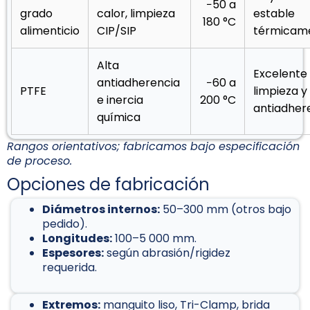
−50 a
grado
calor, limpieza
estable
180 °C
alimenticio
CIP/SIP
térmicam
Alta
Excelente
antiadherencia
−60 a
PTFE
limpieza y
e inercia
200 °C
antiadhere
química
Rangos orientativos; fabricamos bajo especificación
de proceso.
Opciones de fabricación
Diámetros internos:
50–300 mm (otros bajo
pedido).
Longitudes:
100–5 000 mm.
Espesores:
según abrasión/rigidez
requerida.
Extremos:
manguito liso, Tri-Clamp, brida