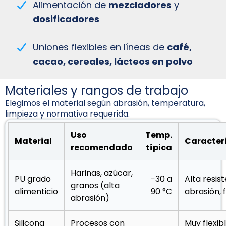
Alimentación de
mezcladores
y
dosificadores
Uniones flexibles en líneas de
café,
cacao, cereales, lácteos en polvo
Materiales y rangos de trabajo
Elegimos el material según abrasión, temperatura,
limpieza y normativa requerida.
Uso
Temp.
Material
Caracter
recomendado
típica
Harinas, azúcar,
PU grado
−30 a
Alta resis
granos (alta
alimenticio
90 °C
abrasión, f
abrasión)
Silicona
Procesos con
Muy flexib