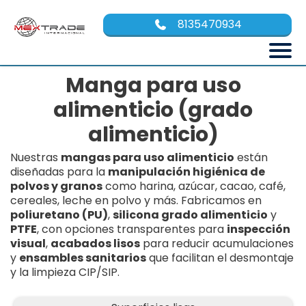
8135470934
Manga para uso
alimenticio (grado
alimenticio)
Nuestras
mangas para uso alimenticio
están
diseñadas para la
manipulación higiénica de
polvos y granos
como harina, azúcar, cacao, café,
cereales, leche en polvo y más. Fabricamos en
poliuretano (PU)
,
silicona grado alimenticio
y
PTFE
, con opciones transparentes para
inspección
visual
,
acabados lisos
para reducir acumulaciones
y
ensambles sanitarios
que facilitan el desmontaje
y la limpieza CIP/SIP.
Beneficios clave: